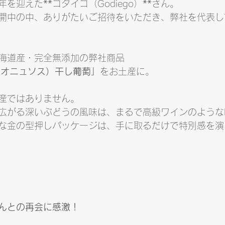
年を迎えた**ゴダイゴ（Godiego）**さん。
開中の中、ありがたいご招待をいただき、弊社を代表し
海道産・完全無添加の弊社商品
ディオニュソス）干し葡萄」
をお土産に。
産ではありません。
広がる深いぶどうの風味は、まるで高級ワインのような
な金の型押しパッケージは、手に取るだけで特別感を演
んとの再会に感激！